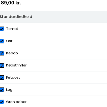
89,00 kr.
Standardindhold
Tomat
Ost
Kebab
Kødstrimler
Fetaost
Løg
Grøn peber