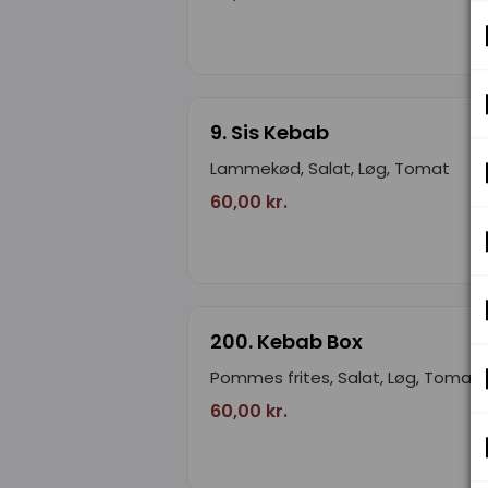
9. Sis Kebab
Lammekød, Salat, Løg, Tomat
60,00 kr.
200. Kebab Box
Pommes frites, Salat, Løg, Tomat
60,00 kr.