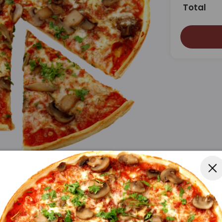
Total
izza
kebab, saftige kødstrimler, smuldrende
rød bund. En unik smagsoplevelse med en
 cremethed!