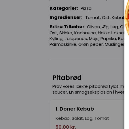
Kategorier:
Pizza
Ingredienser:
Tomat, Ost, Kebab, K
Extra Tilbehør
Oliven, Æg, Løg, Ch
Ost, Skinke, Kødsauce, Hakket oksekød
Kylling, Jalapenos, Majs, Paprika, Bac
Parmaskinke, Grøn peber, Muslinger, 
Pitabrød
Prøv vores lækre pitabrød fyldt med
saucer. En smagseksplosion i hver bi
1. Doner Kebab
Kebab, Salat, Løg, Tomat
50,00 kr.