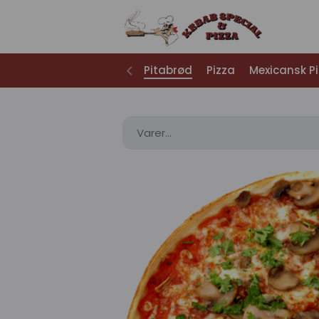
Pitabrød
Pizza
Mexicansk P