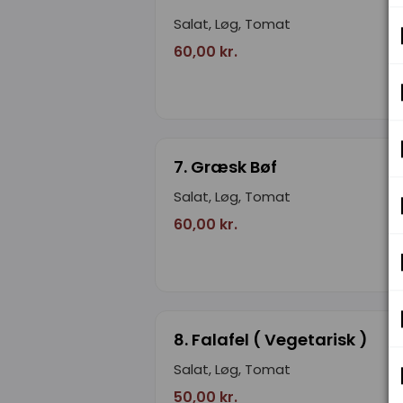
Salat, Løg, Tomat
60,00 kr.
7. Græsk Bøf
Salat, Løg, Tomat
60,00 kr.
8. Falafel ( Vegetarisk )
Salat, Løg, Tomat
50,00 kr.