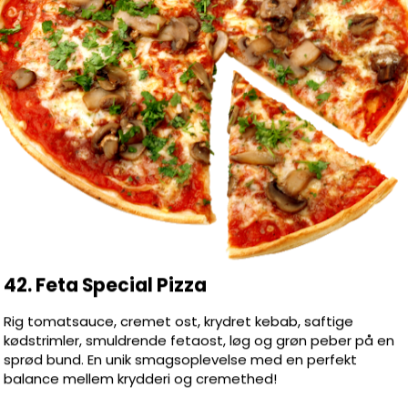
ødstrimler, Fetaost, Løg, Grøn peber
ampignon, Ananas, Tacosauce, Artiskok,
, Tunfisk, Pepperoni, Gorgonzola, Rejer,
on, Cocktailpølser, Fetaost, Kødstrimler,
Kebabkød, Salat + dressing
 saftigt kød, friske grøntsager og lækre
42. Feta Special Pizza
d! Bestil nu og nyd!
Rig tomatsauce, cremet ost, krydret kebab, saftige
kødstrimler, smuldrende fetaost, løg og grøn peber på en
sprød bund. En unik smagsoplevelse med en perfekt
balance mellem krydderi og cremethed!