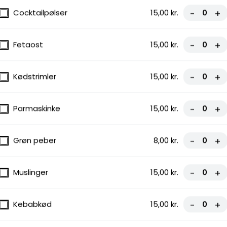
Cocktailpølser
15,00 kr.
-
+
Fetaost
15,00 kr.
-
+
modståelige udvalg af pizzaer, toppet
te. Bestil nu og nyd den perfekte
Kødstrimler
15,00 kr.
-
+
Parmaskinke
15,00 kr.
-
+
Grøn peber
8,00 kr.
-
+
Muslinger
15,00 kr.
-
+
Kebabkød
15,00 kr.
-
+