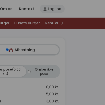
Om os
Kontakt
Log ind
Burger
Husets Burger
Menu'er
Specialiteter
Salater
Afhentning
r pose(5,00
Ønsker ikke
kr.)
pose
0,00 kr.
5,00 kr.
s
3,00 kr.