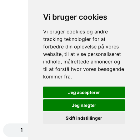
Pitabrød, Dressing
Vi bruger cookies
74,00 kr.
Vi bruger cookies og andre
87. Rejesalat
tracking teknologier for at
Pitabrød, Dressing
forbedre din oplevelse på vores
74,00 kr.
website, til at vise personaliseret
indhold, målrettede annoncer og
til at forstå hvor vores besøgende
88. Skinkesalat
kommer fra.
Pitabrød, Dressing
74,00 kr.
Jeg accepterer
Jeg nægter
89. Græsk Salat
Skift indstillinger
Pitabrød, Dressing
-
+
Læg i kurv
20,00 kr.
74,00 kr.