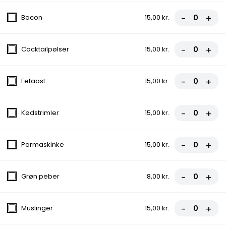
200. Kebab Box
-
+
Bacon
15,00 kr.
Pommes frites, Salat, Løg, Tomat
60,00 kr.
-
+
Cocktailpølser
15,00 kr.
Pizza
-
+
Fetaost
15,00 kr.
Forkæl dine smagsløg med vores uimodståelige udvalg af
pizzaer, toppet med friske ingredienser og lækre oste. Bestil nu
og nyd den perfekte smagseksplosion!
-
+
Kødstrimler
15,00 kr.
10. Margherit Pizza
-
+
Parmaskinke
15,00 kr.
Tomat, Ost
75,00 kr.
-
+
Grøn peber
8,00 kr.
11. Vesuvio Pizza
-
+
Muslinger
15,00 kr.
Tomat, Ost, Skinke