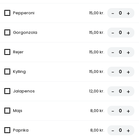
Salat, Løg, Tomat
60,00 kr.
-
+
Pepperoni
15,00 kr.
7. Græsk Bøf
-
+
Gorgonzola
15,00 kr.
Salat, Løg, Tomat
60,00 kr.
-
+
Rejer
15,00 kr.
8. Falafel ( Vegetarisk )
-
+
Kylling
15,00 kr.
Salat, Løg, Tomat
50,00 kr.
-
+
Jalapenos
12,00 kr.
9. Sis Kebab
-
+
Majs
8,00 kr.
Lammekød, Salat, Løg, Tomat
60,00 kr.
-
+
Paprika
8,00 kr.