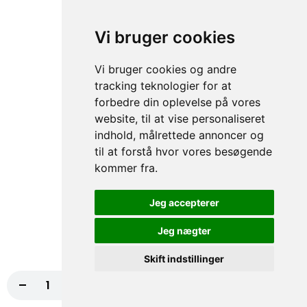
Salat Mayo
10,00 kr.
Vi bruger cookies
Dressing
Vi bruger cookies og andre
tracking teknologier for at
10,00 kr.
forbedre din oplevelse på vores
website, til at vise personaliseret
Chili I Bager
indhold, målrettede annoncer og
20,00 kr.
til at forstå hvor vores besøgende
kommer fra.
Hjemmelavet Hvidløgsdressing - 1 Liter
Jeg accepterer
80,00 kr.
Jeg nægter
Hjemmelavet Creme Fraiche Dressing 1 Liter
Skift indstillinger
85,00 kr.
-
+
Læg i kurv
85,00 kr.
92. Hvidløgsbrød (Hjemmelavet)