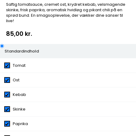
Saftig tomatsauce, cremet ost, krydret kebab, velsmagende
skinke, frisk paprika, aromatisk hvidløg og pikant chili på en
sprød bund. En smagsoplevelse, der vækker dine sanser til
live!
85,00 kr.
32. Helsingør Pizza
Standardindhold
Saftig tomatsauce, cremet ost, krydret kebab,
Tomat
velsmagende skinke, frisk paprika, aromatisk hvidløg og
pikant chili på en sprød bund. En smagsoplevelse, der
Ost
vækker dine sanser til live!
Kategorier:
Pizza
Kebab
Ingredienser:
Tomat, Ost, Kebab, Skinke, Paprika,
Hvidløg, Chili
Skinke
Extra Tilbehør
Oliven, Æg, Løg, Champignon, Ananas,
Tacosauce, Artiskok, Ost, Skinke, Kødsauce, Hakket
Paprika
oksekød, Tunfisk, Pepperoni, Gorgonzola, Rejer, Kylling,
Jalapenos, Majs, Paprika, Bacon, Cocktailpølser, Fetaost,