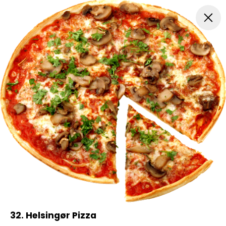
Pitabrød
Pizza
Mexicansk Pizza
Nachos
Hjemm
32. Helsingør Pizza