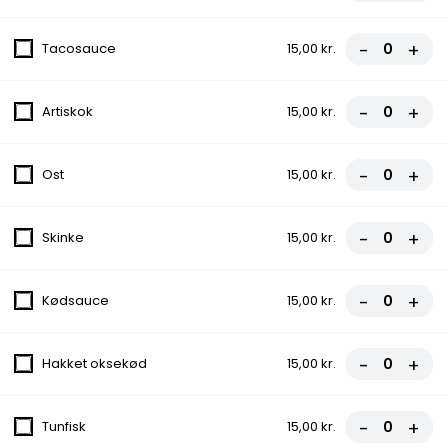
-
+
Tacosauce
15,00 kr.
3. Hj. Durum Rulle
Kebab, Salat, Løg, Tomat
-
+
Artiskok
15,00 kr.
75,00 kr.
-
+
Ost
15,00 kr.
4. Hj. Durum Rulle
Kylling, Salat, Tomat, Løg
-
+
Skinke
15,00 kr.
75,00 kr.
-
+
Kødsauce
15,00 kr.
5. Hjemmelavet Pitabrød
Salat, Løg, Tomat
-
+
Hakket oksekød
15,00 kr.
fra
70,00 kr.
6. Husets Bøf
-
+
Tunfisk
15,00 kr.