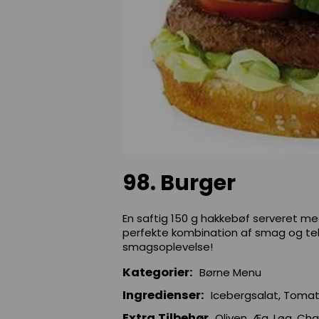
98. Burger
En saftig 150 g hakkebøf serveret me
perfekte kombination af smag og tek
smagsoplevelse!
Kategorier:
Børne Menu
Ingredienser:
Icebergsalat, Tomat
Extra Tilbehør
Oliven, Æg, Løg, Ch