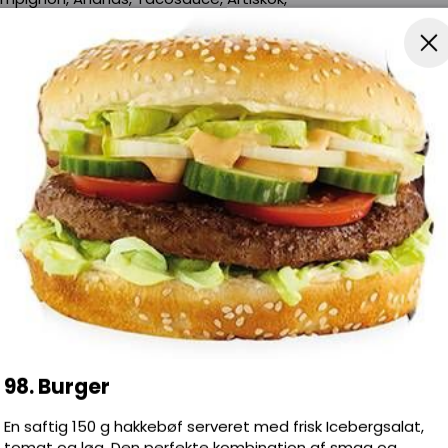
, Tunfisk, Pepperoni, Gorgonzola, Rejer,
on, Cocktailpølser, Fetaost, Kødstrimler,
Kebabkød, Salat + dressing
 saftigt kød, friske grøntsager og lækre
d! Bestil nu og nyd!
98. Burger
En saftig 150 g hakkebøf serveret med frisk Icebergsalat,
tomat og løg. Den perfekte kombination af smag og