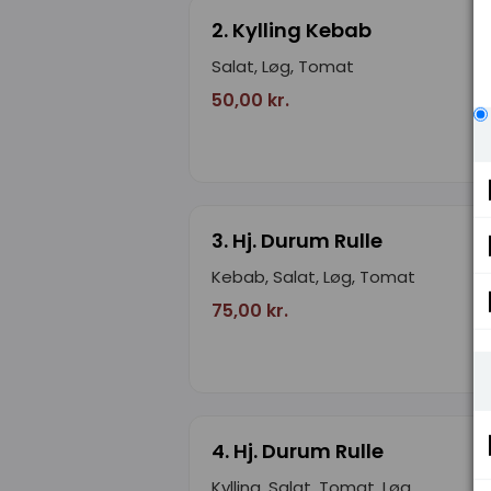
2. Kylling Kebab
Salat, Løg, Tomat
50,00 kr.
3. Hj. Durum Rulle
Kebab, Salat, Løg, Tomat
75,00 kr.
4. Hj. Durum Rulle
Kylling, Salat, Tomat, Løg