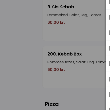
9. Sis Kebab
Lammekød, Salat, Løg, Tomat
60,00 kr.
200. Kebab Box
Pommes frites, Salat, Løg, Tomat
60,00 kr.
Pizza