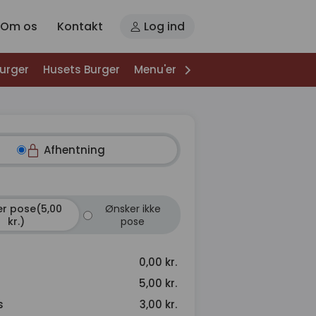
Om os
Kontakt
Log ind
Burger
Husets Burger
Menu'er
Specialiteter
Salater
Afhentning
r pose(5,00
Ønsker ikke
kr.)
pose
0,00 kr.
5,00 kr.
s
3,00 kr.