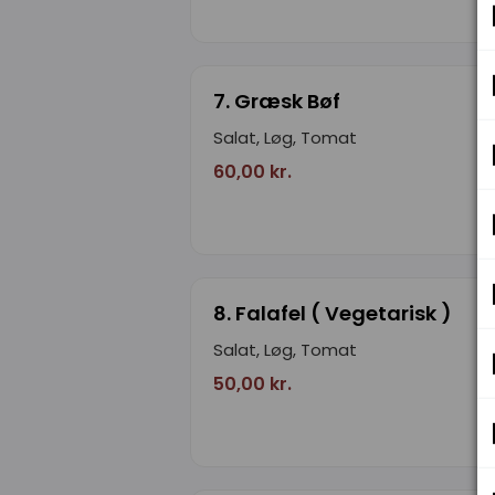
7. Græsk Bøf
Salat, Løg, Tomat
60,00 kr.
8. Falafel ( Vegetarisk )
Salat, Løg, Tomat
50,00 kr.