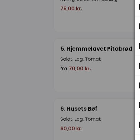
75,00 kr.
5. Hjemmelavet Pitabrød
Salat, Løg, Tomat
fra
70,00 kr.
6. Husets Bøf
Salat, Løg, Tomat
60,00 kr.