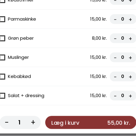
-
+
modståelige udvalg af pizzaer, toppet
te. Bestil nu og nyd den perfekte
Parmaskinke
15,00 kr.
-
+
Grøn peber
8,00 kr.
-
+
Muslinger
15,00 kr.
-
+
Kebabkød
15,00 kr.
-
+
Salat + dressing
15,00 kr.
-
+
-
+
Læg i kurv
55,00 kr.