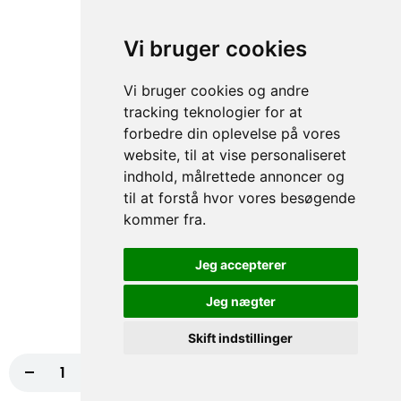
Salat Mayo
10,00 kr.
Vi bruger cookies
Dressing
Vi bruger cookies og andre
tracking teknologier for at
10,00 kr.
forbedre din oplevelse på vores
website, til at vise personaliseret
Chili I Bager
indhold, målrettede annoncer og
20,00 kr.
til at forstå hvor vores besøgende
kommer fra.
Hjemmelavet Hvidløgsdressing - 1 Liter
Jeg accepterer
80,00 kr.
Jeg nægter
Hjemmelavet Creme Fraiche Dressing 1 Liter
Skift indstillinger
85,00 kr.
-
+
Læg i kurv
95,00 kr.
92. Hvidløgsbrød (Hjemmelavet)