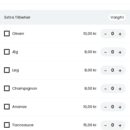
Kødstrimler, Parmaskinke, Grøn peber, Muslinger,
Kebabkød, Salat + dressing
Extra Tilbehør
Valgfri
-
+
Oliven
10,00 kr.
Pitabrød
-
+
Prøv vores lækre pitabrød fyldt med saftigt kød, friske
Æg
8,00 kr.
grøntsager og lækre saucer. En smagseksplosion i hver bid!
Bestil nu og nyd!
-
+
Løg
8,00 kr.
1. Doner Kebab
Kebab, Salat, Løg, Tomat
-
+
Champignon
8,00 kr.
50,00 kr.
-
+
Ananas
10,00 kr.
2. Kylling Kebab
Salat, Løg, Tomat
-
+
Tacosauce
15,00 kr.
50,00 kr.