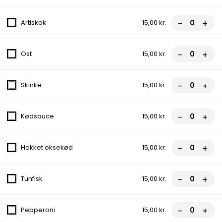
-
+
Artiskok
15,00 kr.
3. Hj. Durum Rulle
Kebab, Salat, Løg, Tomat
-
+
Ost
15,00 kr.
75,00 kr.
-
+
Skinke
15,00 kr.
4. Hj. Durum Rulle
Kylling, Salat, Tomat, Løg
-
+
Kødsauce
15,00 kr.
75,00 kr.
-
+
Hakket oksekød
15,00 kr.
5. Hjemmelavet Pitabrød
Salat, Løg, Tomat
-
+
Tunfisk
15,00 kr.
fra
70,00 kr.
-
+
Pepperoni
15,00 kr.
6. Husets Bøf