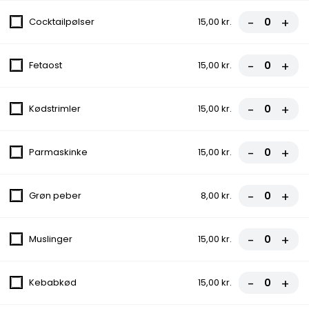
200. Kebab Box
-
+
Cocktailpølser
15,00 kr.
Pommes frites, Salat, Løg, Tomat
60,00 kr.
-
+
Fetaost
15,00 kr.
Pizza
-
+
Kødstrimler
15,00 kr.
Forkæl dine smagsløg med vores uimodståelige udvalg af
pizzaer, toppet med friske ingredienser og lækre oste. Bestil nu
og nyd den perfekte smagseksplosion!
-
+
Parmaskinke
15,00 kr.
10. Margherit Pizza
-
+
Grøn peber
8,00 kr.
Tomat, Ost
75,00 kr.
-
+
Muslinger
15,00 kr.
11. Vesuvio Pizza
-
+
Kebabkød
15,00 kr.
Tomat, Ost, Skinke