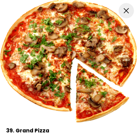
Pitabrød
Pizza
Mexicansk Pizza
Nachos
Hjemm
39. Grand Pizza