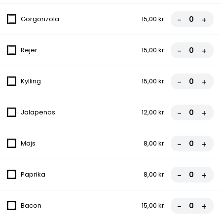
Salat, Løg, Tomat
-
+
60,00 kr.
Gorgonzola
15,00 kr.
7. Græsk Bøf
-
+
Rejer
15,00 kr.
Salat, Løg, Tomat
60,00 kr.
-
+
Kylling
15,00 kr.
8. Falafel ( Vegetarisk )
-
+
Jalapenos
12,00 kr.
Salat, Løg, Tomat
50,00 kr.
-
+
Majs
8,00 kr.
9. Sis Kebab
-
+
Paprika
8,00 kr.
Lammekød, Salat, Løg, Tomat
60,00 kr.
-
+
Bacon
15,00 kr.