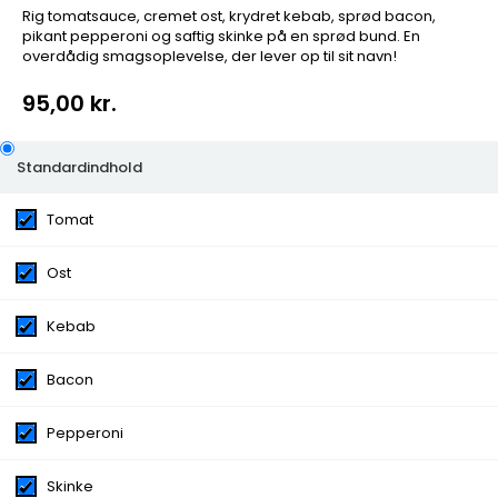
Rig tomatsauce, cremet ost, krydret kebab, sprød bacon,
pikant pepperoni og saftig skinke på en sprød bund. En
overdådig smagsoplevelse, der lever op til sit navn!
95,00 kr.
39. Grand Pizza
Standardindhold
Tomat
Rig tomatsauce, cremet ost, krydret kebab, sprød
bacon, pikant pepperoni og saftig skinke på en sprød
bund. En overdådig smagsoplevelse, der lever op til sit
Ost
navn!
Kebab
Kategorier:
Pizza
Ingredienser:
Tomat, Ost, Kebab, Bacon, Pepperoni,
Bacon
Skinke
Extra Tilbehør
Oliven, Æg, Løg, Champignon, Ananas,
Pepperoni
Tacosauce, Artiskok, Ost, Skinke, Kødsauce, Hakket
oksekød, Tunfisk, Pepperoni, Gorgonzola, Rejer, Kylling,
Skinke
Jalapenos, Majs, Paprika, Bacon, Cocktailpølser, Fetaost,