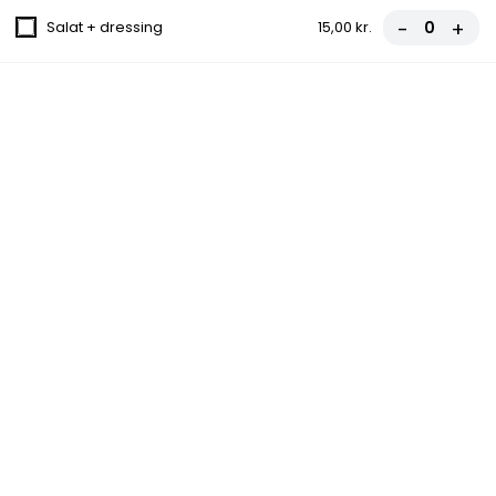
79,00 kr.
-
+
Salat + dressing
15,00 kr.
12. Capricciosa Pizza
Tomat, Ost, Skinke, Champignon
80,00 kr.
13. Havaii Pizza
Tomat, Ost, Skinke, Ananas
80,00 kr.
14. Torino Pizza
Tomat, Ost, Skinke, Pepperoni
84,00 kr.
15. Romana Pizza