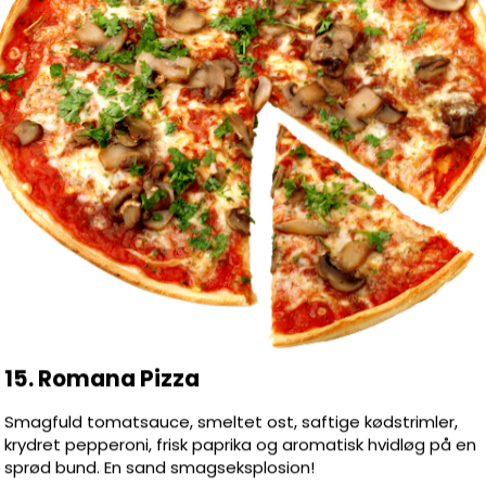
ler, Pepperoni, Paprika, Hvidløg
ampignon, Ananas, Tacosauce, Artiskok,
, Tunfisk, Pepperoni, Gorgonzola, Rejer,
on, Cocktailpølser, Fetaost, Kødstrimler,
Kebabkød, Salat + dressing
 saftigt kød, friske grøntsager og lækre
d! Bestil nu og nyd!
15. Romana Pizza
Smagfuld tomatsauce, smeltet ost, saftige kødstrimler,
krydret pepperoni, frisk paprika og aromatisk hvidløg på en
sprød bund. En sand smagseksplosion!