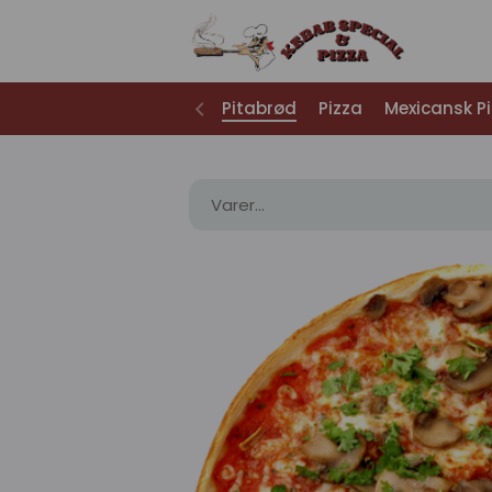
Pitabrød
Pizza
Mexicansk P