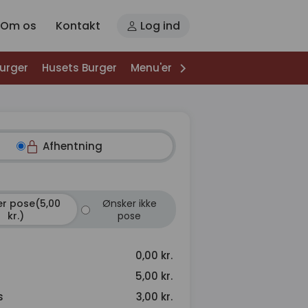
Om os
Kontakt
Log ind
Burger
Husets Burger
Menu'er
Specialiteter
Salater
Afhentning
r pose(5,00
Ønsker ikke
kr.)
pose
0,00 kr.
5,00 kr.
s
3,00 kr.