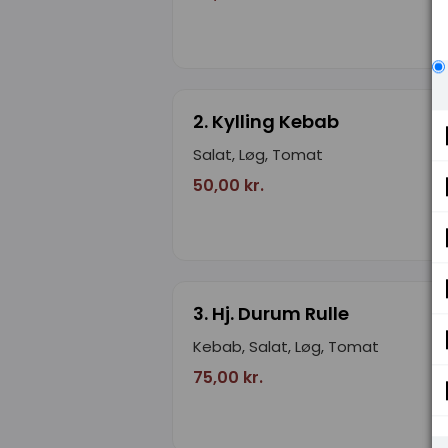
2. Kylling Kebab
Salat, Løg, Tomat
50,00 kr.
3. Hj. Durum Rulle
Kebab, Salat, Løg, Tomat
75,00 kr.