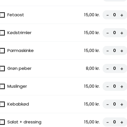
Fetaost
15,00 kr.
-
+
modståelige udvalg af pizzaer, toppet
Kødstrimler
15,00 kr.
-
+
te. Bestil nu og nyd den perfekte
Parmaskinke
15,00 kr.
-
+
Grøn peber
8,00 kr.
-
+
Muslinger
15,00 kr.
-
+
Kebabkød
15,00 kr.
-
+
Salat + dressing
15,00 kr.
-
+