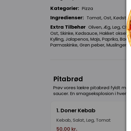
Kategorier:
Pizza
Ingredienser:
Tomat, Ost, Kødstrim
Extra Tilbehør
Oliven, Æg, Løg, Ch
Ost, Skinke, Kødsauce, Hakket oksekød
Kylling, Jalapenos, Majs, Paprika, Bac
Parmaskinke, Grøn peber, Muslinger, 
Pitabrød
Prøv vores lækre pitabrød fyldt med
saucer. En smagseksplosion i hver bi
1. Doner Kebab
Kebab, Salat, Løg, Tomat
50,00 kr.