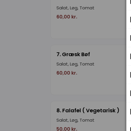
Salat, Løg, Tomat
60,00 kr.
7. Græsk Bøf
Salat, Løg, Tomat
60,00 kr.
8. Falafel ( Vegetarisk )
Salat, Løg, Tomat
50,00 kr.