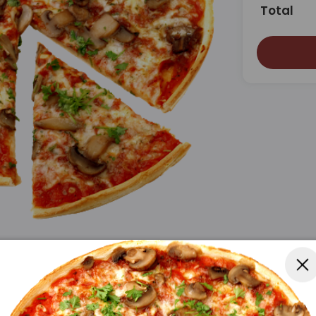
Total
ftige kødstrimler, krydret pepperoni,
å en sprød bund. En sand