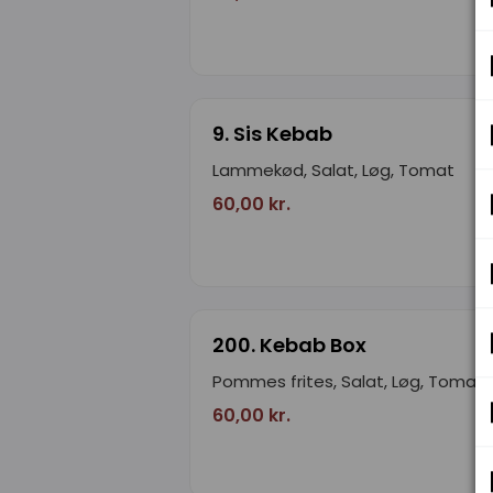
9. Sis Kebab
Lammekød, Salat, Løg, Tomat
60,00 kr.
200. Kebab Box
Pommes frites, Salat, Løg, Tomat
60,00 kr.